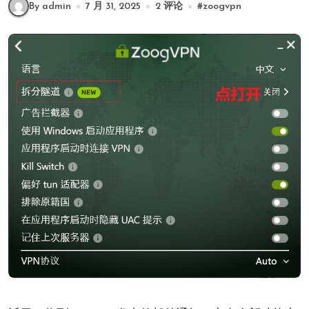
By admin
7 月 31, 2025
2 评论
#
zoogvpn