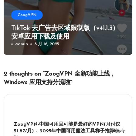
ZoogVPN
TikTok 去广告去区域限制版（v41.1.3）
安卓应用下载及使用
admin
8 月 16, 2025
2 thoughts on “ZoogVPN 全新功能上线，
Windows 应用支持分流啦”
ZoogVPN-中国可用且可能是最好的VPN(月付仅
Reply
$1.87/月) – 2025年中国可用魔法工具梯子推荐
说