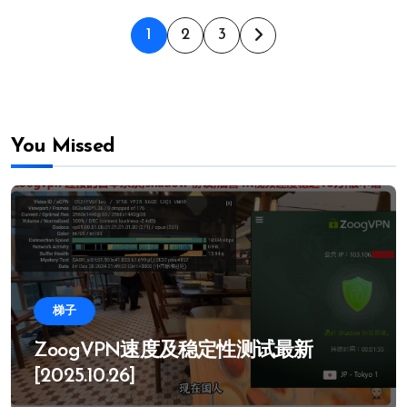
文
1
2
3
章
分
You Missed
页
梯子
ZoogVPN速度及稳定性测试最新
[2025.10.26]