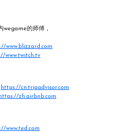
wegame的师傅，
://www.blizzard.com
://www.twitch.tv
，
https://cn.tripadvisor.com
https://zh.airbnb.com
://www.ted.com