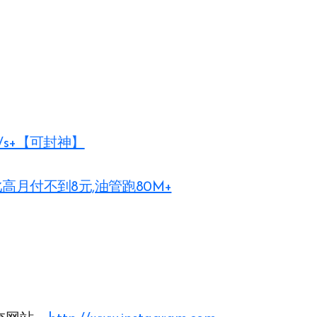
？
M/s+【可封神】
比高月付不到8元,油管跑80M+