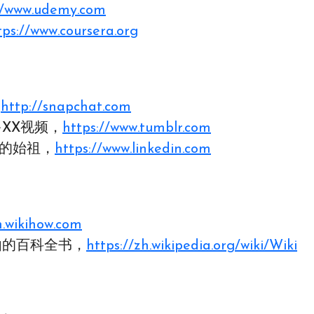
//www.udemy.com
tps://www.coursera.org
，
http://snapchat.com
多XX视频，
https://www.tumblr.com
脉的始祖，
https://www.linkedin.com
h.wikihow.com
自由的百科全书，
https://zh.wikipedia.org/wiki/Wiki