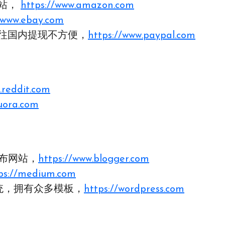
网站，
https://www.amazon.com
/www.ebay.com
，往国内提现不方便，
https://www.paypal.com
.reddit.com
uora.com
发布网站，
https://www.blogger.com
ps://medium.com
系统，拥有众多模板，
https://wordpress.com