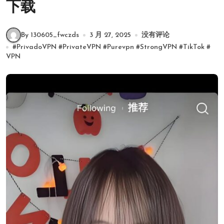
下载
By 130605_fwczds
3 月 27, 2025
没有评论
#
PrivadoVPN
#
PrivateVPN
#
Purevpn
#
StrongVPN
#
TikTok
#
VPN