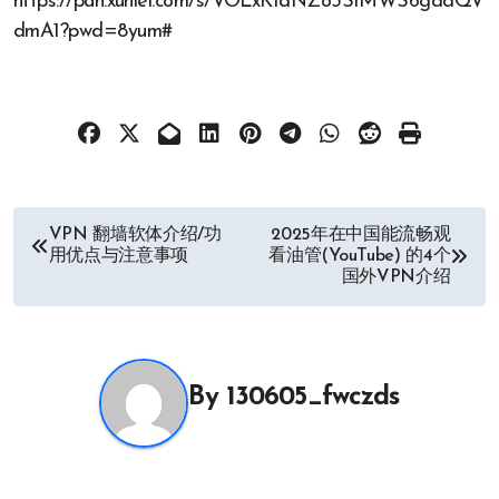
https://pan.xunlei.com/s/VOLxK1dNZo3S1MWS6gddQV
dmA1?pwd=8yum#
文
VPN 翻墙软体介绍/功
2025年在中国能流畅观
用优点与注意事项
看油管(YouTube) 的4个
章
国外VPN介绍
导
航
By
130605_fwczds