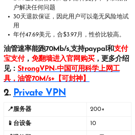
户解决任何问题
30天退款保证，因此用户可以毫无风险地试
用
年付47.69美元，合$3.97月，性价比较高。
油管速率能跑70Mb/s,支持paypal和
支付
宝支付
，
免翻墙进入官网购买
，更多介绍
见：
StrongVPN-中国可用科学上网工
具，油管70M/s+【可封神】
2.
Private VPN
📍
服务器
200+
📱
台设备
10