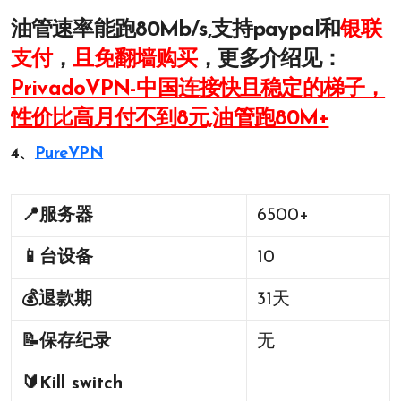
油管速率能跑80Mb/s,支持paypal和
银联
支付
，
且免翻墙购买
，更多介绍见：
PrivadoVPN-中国连接快且稳定的梯子，
性价比高月付不到8元,油管跑80M+
4、
PureVPN
📍
服务器
6500+
📱
台设备
10
💰
退款期
31天
📝
保存纪录
无
🔰
Kill switch