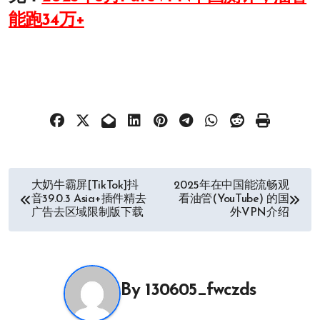
能跑34万+
文
大奶牛霸屏[TikTok]抖
2025年在中国能流畅观
音39.0.3 Asia+插件精去
看油管(YouTube) 的国
章
广告去区域限制版下载
外VPN介绍
导
航
By
130605_fwczds