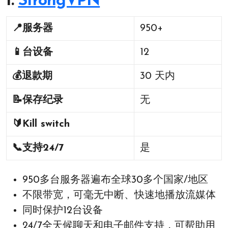
1.
StrongVPN
📍
服务器
950+
📱
台设备
12
💰
退款期
30 天内
📝
保存纪录
无
🔰
Kill switch
📞
支持24/7
是
950多台服务器遍布全球30多个国家/地区
不限带宽，可毫无中断、快速地播放流媒体
同时保护12台设备
24/7全天候聊天和电子邮件支持，可帮助用