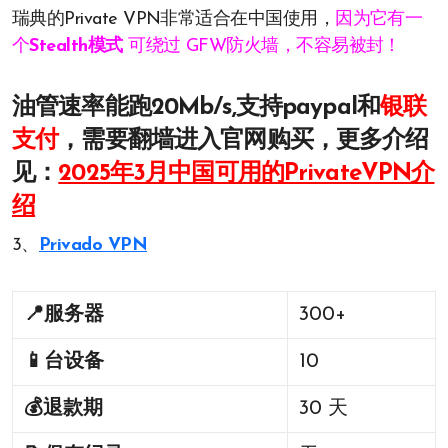
瑞典的Private VPN非常适合在中国使用，
因为它有一
个
Stealth模式
可绕过 GFW防火墙，不容易被封！
油管速率能跑20Mb/s,支持paypal和
银联
支付
，需要翻墙进入官网购买，更多介绍
见：
2025年3月中国可用的PrivateVPN介
绍
3、
Privado VPN
📍
服务器
300+
📱
台设备
10
💰
退款期
30 天