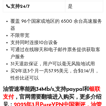
📞
支持24/7
是
覆盖 96个国家或地区的 6500 余台高速服务
器
不限带宽
支持同时连接10台设备
可通过在线聊天和电子邮件票务提供获取客
户服务
31天退款保证，用户可以毫无风险地试用
买2年送3个月一共57.95美元，合$2.14/月，
性价比还可以
油管速率能跑34Mb/s,支持paypal和
银联
支付
，官网需要翻墙进入购买，更多介绍
见：
2025年3月PureVPN中国测评，油管