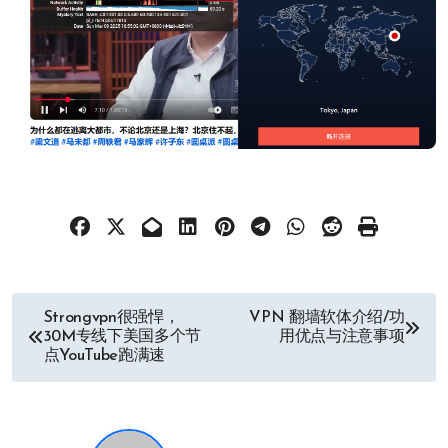
文
Strongvpn很强悍，
VPN 翻墙软体介绍/功
30M专线下美国多个节
用优点与注意事项
章
点YouTube跑满速
导
航